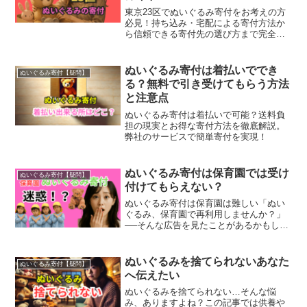
東京23区でぬいぐるみ寄付をお考えの方
必見！持ち込み・宅配による寄付方法か
ら信頼できる寄付先の選び方まで完全解
説。使わなくなったぬいぐるみを児童施
設の子どもたちに届けて社会貢献しませ
んか？安心・簡単な寄付の流れをご紹介
ぬいぐるみ寄付は着払いででき
ぬいぐるみ寄付【疑問】
します。
る？無料で引き受けてもらう方法
と注意点
ぬいぐるみ寄付は着払いで可能？送料負
担の現実とお得な寄付方法を徹底解説。
弊社のサービスで簡単寄付を実現！
ぬいぐるみ寄付は保育園では受け
ぬいぐるみ寄付【疑問】
付けてもらえない？
ぬいぐるみ寄付は保育園は難しい「ぬい
ぐるみ、保育園で再利用しませんか？」
──そんな広告を見たことがあるかもしれ
ません。けれど実際には、多くの保育園
がぬいぐるみの寄付は難しいのが現実で
す。なぜなら、保育園側は「清潔管理・
ぬいぐるみを捨てられないあなた
ぬいぐるみ寄付【疑問】
安全管理・保護者の目」...
へ伝えたい
ぬいぐるみを捨てられない…そんな悩
み、ありますよね？この記事では供養や