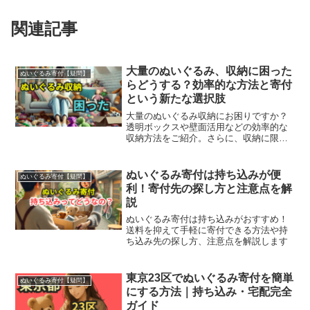
関連記事
大量のぬいぐるみ、収納に困った
ぬいぐるみ寄付【疑問】
らどうする？効率的な方法と寄付
という新たな選択肢
大量のぬいぐるみ収納にお困りですか？
透明ボックスや壁面活用などの効率的な
収納方法をご紹介。さらに、収納に限界
を感じたときには、ぬいぐるみ寄付とい
う新しい選択肢も！大切なぬいぐるみを
スッキリ整理するヒントが満載です。
ぬいぐるみ寄付は持ち込みが便
ぬいぐるみ寄付【疑問】
利！寄付先の探し方と注意点を解
説
ぬいぐるみ寄付は持ち込みがおすすめ！
送料を抑えて手軽に寄付できる方法や持
ち込み先の探し方、注意点を解説します
東京23区でぬいぐるみ寄付を簡単
ぬいぐるみ寄付【疑問】
にする方法｜持ち込み・宅配完全
ガイド